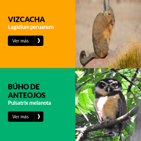
VIZCACHA
Lagidium peruanum
❱
Ver más
BÚHO DE
ANTEOJOS
Pulsatrix melanota
❱
Ver más