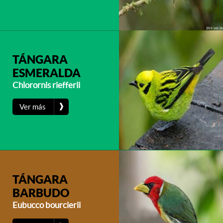
TÁNGARA
ESMERALDA
Chlorornis riefferii
❱
Ver más
TÁNGARA
BARBUDO
Eubucco bourcierii