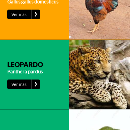
Gallus gallus domesticus
❱
Ver más
LEOPARDO
Panthera pardus
❱
Ver más