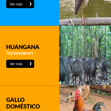
❱
Ver más
HUANGANA
Tayassu pecari
❱
Ver más
GALLO
DOMÉSTICO