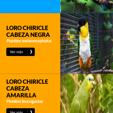
LORO CHIRICLE
CABEZA NEGRA
Pionites melanocephalus
❱
Ver más
LORO CHIRICLE
CABEZA
AMARILLA
Pionites leucogaster
❱
Ver más