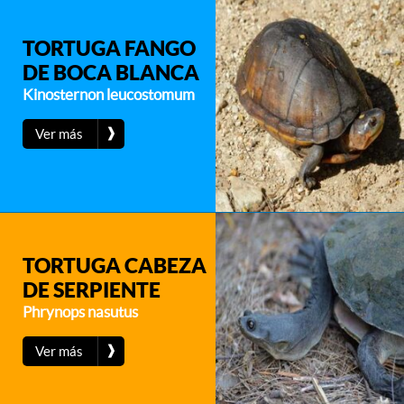
TORTUGA FANGO
DE BOCA BLANCA
Kinosternon leucostomum
❱
Ver más
TORTUGA CABEZA
DE SERPIENTE
Phrynops nasutus
❱
Ver más