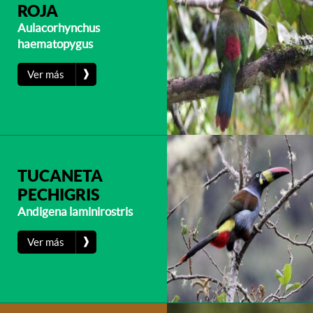
ROJA
Aulacorhynchus
haematopygus
❱
Ver más
TUCANETA
PECHIGRIS
Andigena laminirostris
❱
Ver más