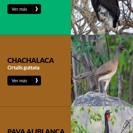
❱
Ver más
CHACHALACA
Ortalis guttata
❱
Ver más
PAVA ALIBLANCA