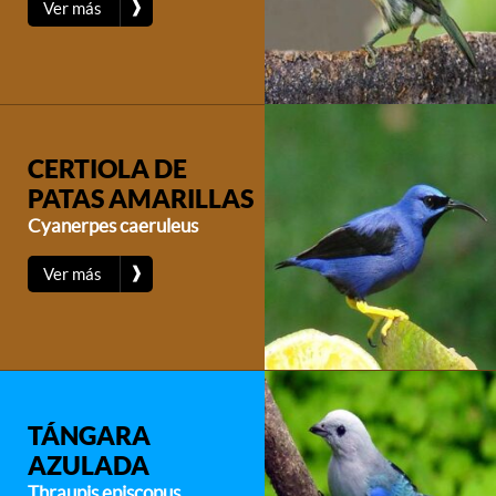
❱
Ver más
CERTIOLA DE
PATAS AMARILLAS
Cyanerpes caeruleus
❱
Ver más
TÁNGARA
AZULADA
Thraupis episcopus