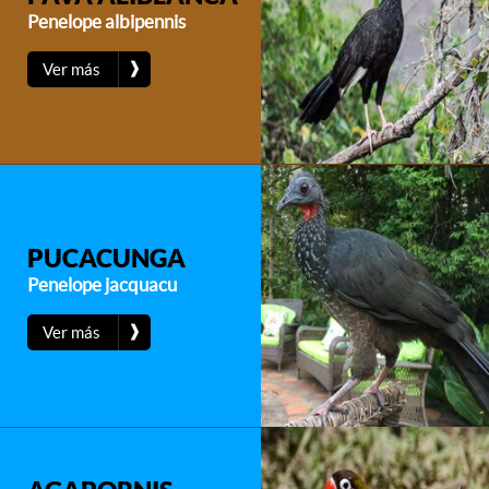
Penelope albipennis
❱
Ver más
PUCACUNGA
Penelope jacquacu
❱
Ver más