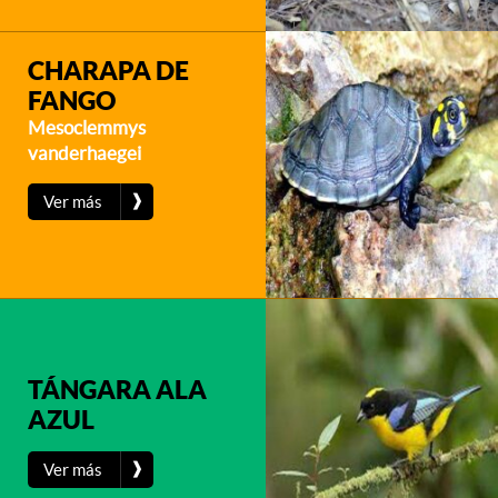
CHARAPA DE
FANGO
Mesoclemmys
vanderhaegei
❱
Ver más
TÁNGARA ALA
AZUL
❱
Ver más