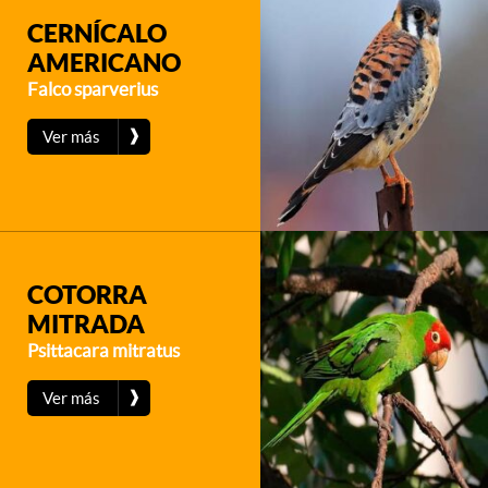
CERNÍCALO
AMERICANO
Falco sparverius
❱
Ver más
COTORRA
MITRADA
Psittacara mitratus
❱
Ver más