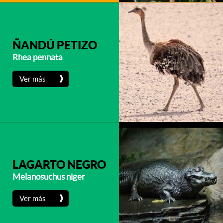
ÑANDÚ PETIZO
Rhea pennata
❱
Ver más
LAGARTO NEGRO
Melanosuchus niger
❱
Ver más