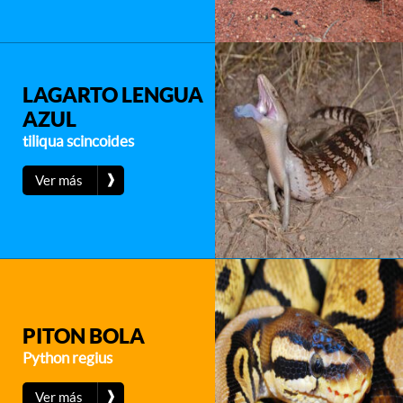
LAGARTO LENGUA
AZUL
tiliqua scincoides
❱
Ver más
PITON BOLA
Python regius
❱
Ver más