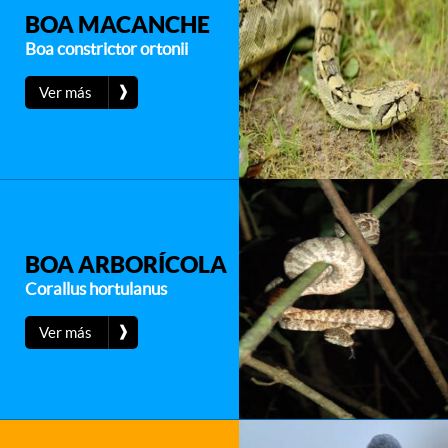
BOA MACANCHE
Boa constrictor ortonii
❱
Ver más
BOA ARBORÍCOLA
Corallus hortulanus
❱
Ver más