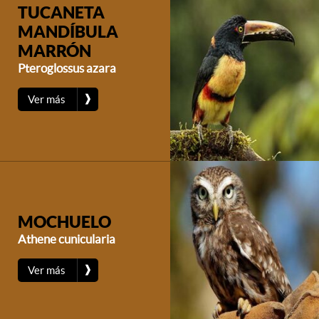
TUCANETA
MANDÍBULA
MARRÓN
Pteroglossus azara
❱
Ver más
MOCHUELO
Athene cunicularia
❱
Ver más