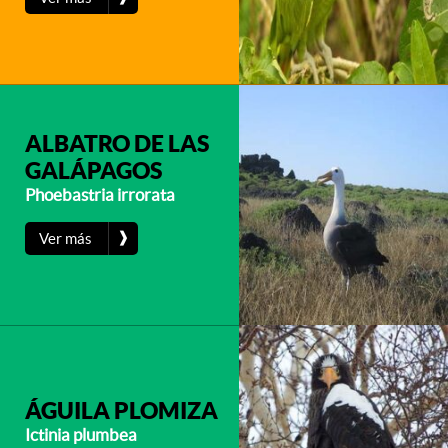
ALBATRO DE LAS
GALÁPAGOS
Phoebastria irrorata
❱
Ver más
ÁGUILA PLOMIZA
Ictinia plumbea