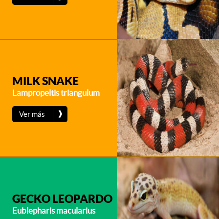
MILK SNAKE
Lampropeltis triangulum
❱
Ver más
GECKO LEOPARDO
Eublepharis macularius