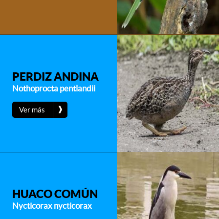
PERDIZ ANDINA
Nothoprocta pentlandii
❱
Ver más
HUACO COMÚN
Nycticorax nycticorax