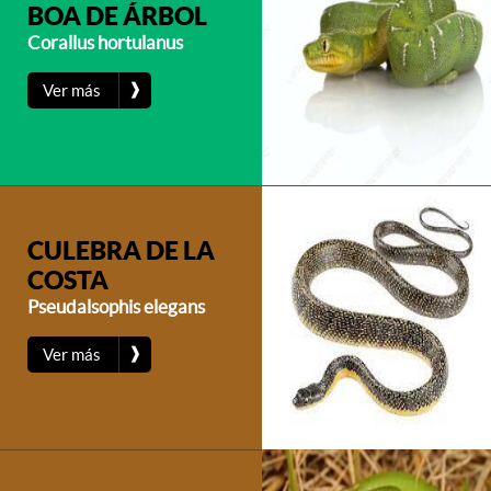
BOA DE ÁRBOL
Corallus hortulanus
❱
Ver más
CULEBRA DE LA
COSTA
Pseudalsophis elegans
❱
Ver más