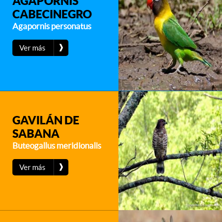
AGAPORNIS
CABECINEGRO
Agapornis personatus
❱
Ver más
GAVILÁN DE
SABANA
Buteogallus meridionalis
❱
Ver más