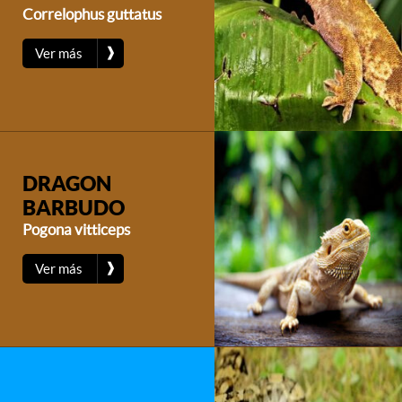
Correlophus guttatus
❱
Ver más
DRAGON
BARBUDO
Pogona vitticeps
❱
Ver más