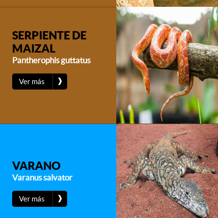
SERPIENTE DE
MAIZAL
Pantherophis guttatus
❱
Ver más
VARANO
Varanus salvator
❱
Ver más