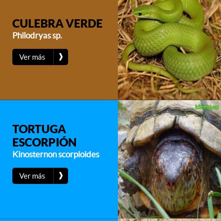
CULEBRA VERDE
Philodryas sp.
❱
Ver más
TORTUGA
ESCORPIÓN
Kinosternon scorpioides
❱
Ver más