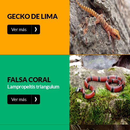
GECKO DE LIMA
❱
Ver más
FALSA CORAL
Lampropeltis triangulum
❱
Ver más