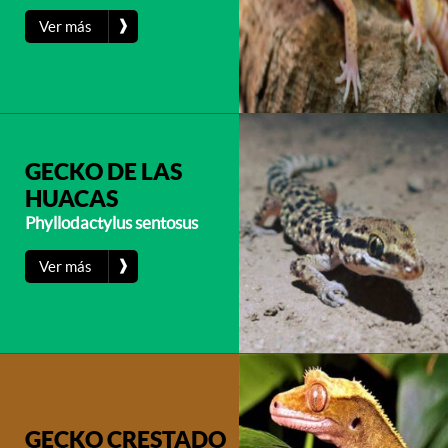
❱
Ver más
GECKO DE LAS
HUACAS
Phyllodactylus sentosus
❱
Ver más
GECKO CRESTADO