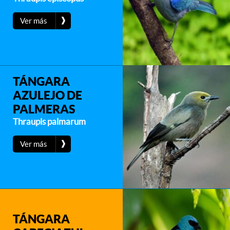
❱
Ver más
TÁNGARA
AZULEJO DE
PALMERAS
Thraupis palmarum
❱
Ver más
TÁNGARA