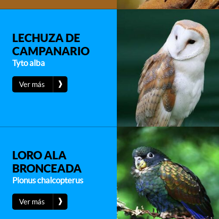
LECHUZA DE
CAMPANARIO
Tyto alba
❱
Ver más
LORO ALA
BRONCEADA
Pionus chalcopterus
❱
Ver más