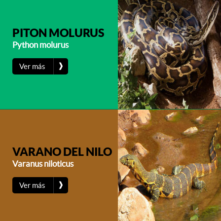
PITON MOLURUS
Python molurus
❱
Ver más
VARANO DEL NILO
Varanus niloticus
❱
Ver más