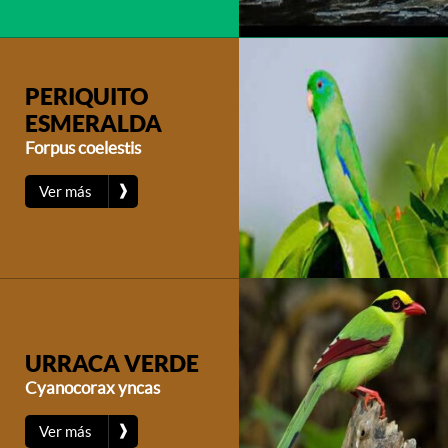
PERIQUITO
ESMERALDA
Forpus coelestis
❱
Ver más
URRACA VERDE
Cyanocorax yncas
❱
Ver más