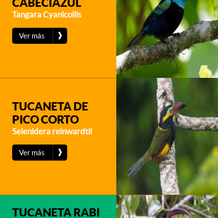
CABECIAZUL
Tangara Cyanicollis
❱
Ver más
TUCANETA DE
PICO CORTO
Selenidera reinwardtii
❱
Ver más
TUCANETA RABI