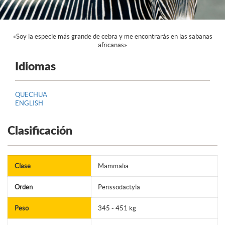
«Soy la especie más grande de cebra y me encontrarás en las sabanas
africanas»
Idiomas
QUECHUA
ENGLISH
Clasificación
Clase
Mammalia
Orden
Perissodactyla
Peso
345 - 451 kg