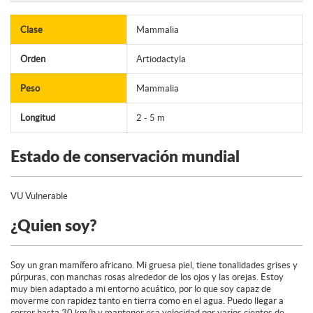
Clase
Mammalia
Orden
Artiodactyla
Peso
Mammalia
Longitud
2 - 5 m
Estado de conservación mundial
VU Vulnerable
¿Quien soy?
Soy un gran mamífero africano. Mi gruesa piel, tiene tonalidades grises y
púrpuras, con manchas rosas alrededor de los ojos y las orejas. Estoy
muy bien adaptado a mi entorno acuático, por lo que soy capaz de
moverme con rapidez tanto en tierra como en el agua. Puedo llegar a
correr hasta 30 km/h y mantener esa velocidad por varios cientos de