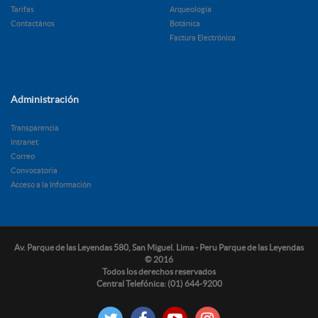
Tarifas
Arqueología
Contactános
Botánica
Factura Electrónica
Administración
Transparencia
Intranet
Correo
Convocatoria
Acceso a la Información
Av. Parque de las Leyendas 580, San Miguel. Lima - Peru Parque de las Leyendas
© 2016
Todos los derechos reservados
Central Telefónica: (01) 644-9200