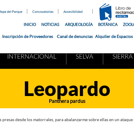
apa del Parque
Convocatorias
Accesibilidad
INICIO
NOTICIAS
ARQUEOLOGÍA
BOTÁNICA
ZOOL
Inscripción de Proveedores
Canal de denuncias
Alquiler de Espacios
INTERNACIONAL
SELVA
SIERRA
Leopardo
Panthera pardus
 presas desde los matorrales, para abalanzarme sobre ellas en un ataque c