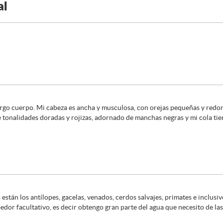
al
rgo cuerpo. Mi cabeza es ancha y musculosa, con orejas pequeñas y redon
e tonalidades doradas y rojizas, adornado de manchas negras y mi cola tien
s están los antílopes, gacelas, venados, cerdos salvajes, primates e inclu
edor facultativo, es decir obtengo gran parte del agua que necesito de la