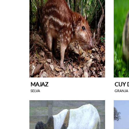
MAJAZ
CUY 
SELVA
GRANJA