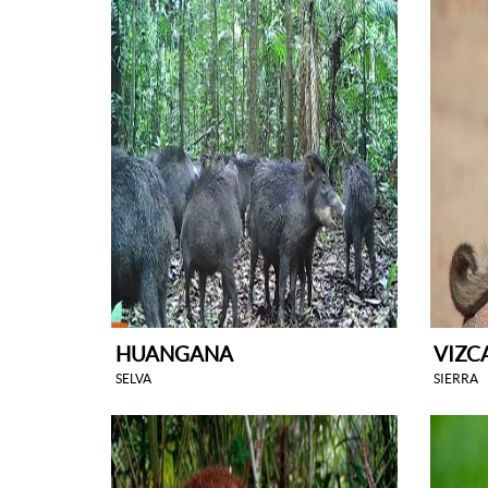
HUANGANA
VIZC
SELVA
SIERRA