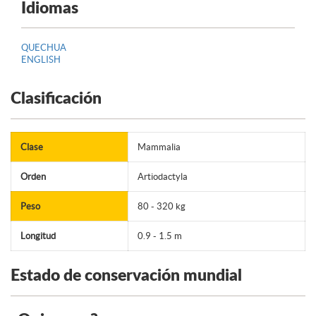
Idiomas
QUECHUA
ENGLISH
Clasificación
Clase
Mammalia
Orden
Artiodactyla
Peso
80 - 320 kg
Longitud
0.9 - 1.5 m
Estado de conservación mundial