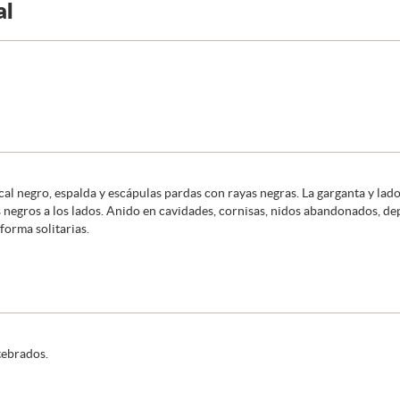
al
nucal negro, espalda y escápulas pardas con rayas negras. La garganta y la
 negros a los lados. Anido en cavidades, cornisas, nidos abandonados, depr
orma solitarias.
tebrados.