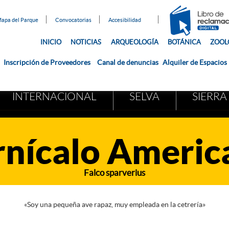
apa del Parque
Convocatorias
Accesibilidad
INICIO
NOTICIAS
ARQUEOLOGÍA
BOTÁNICA
ZOOL
Inscripción de Proveedores
Canal de denuncias
Alquiler de Espacios
INTERNACIONAL
SELVA
SIERRA
rnícalo Americ
Falco sparverius
«Soy una pequeña ave rapaz, muy empleada en la cetrería»