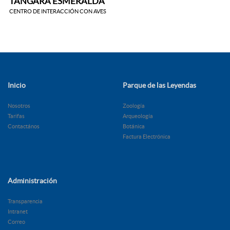
TÁNGARA ESMERALDA
CENTRO DE INTERACCIÓN CON AVES
Inicio
Parque de las Leyendas
Nosotros
Zoología
Tarifas
Arqueología
Contactános
Botánica
Factura Electrónica
Administración
Transparencia
Intranet
Correo