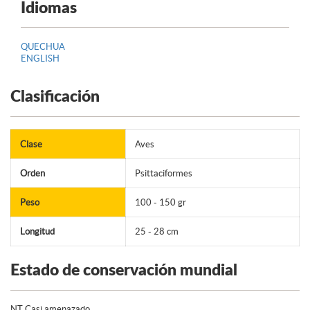
Idiomas
QUECHUA
ENGLISH
Clasificación
Clase
Aves
Orden
Psittaciformes
Peso
100 - 150 gr
Longitud
25 - 28 cm
Estado de conservación mundial
NT Casi amenazado