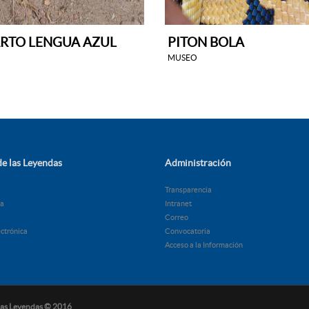
RTO LENGUA AZUL
PITON BOLA
MUSEO
e las Leyendas
Administración
Transparencia
ía
Intranet
Correo
ectrónica
Convocatoria
Acceso a la Información
 las Leyendas © 2016