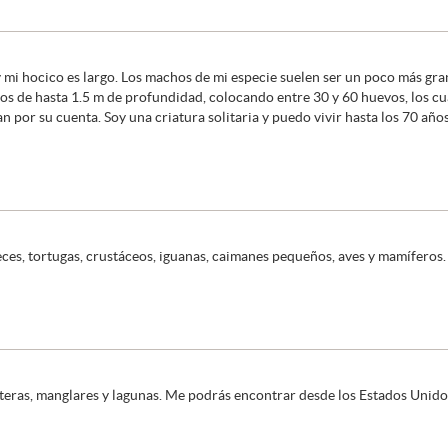
 y mi hocico es largo. Los machos de mi especie suelen ser un poco más g
s de hasta 1.5 m de profundidad, colocando entre 30 y 60 huevos, los cu
n por su cuenta. Soy una criatura solitaria y puedo vivir hasta los 70 años
es, tortugas, crustáceos, iguanas, caimanes pequeños, aves y mamíferos.
eras, manglares y lagunas. Me podrás encontrar desde los Estados Unidos 