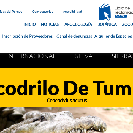
apa del Parque
Convocatorias
Accesibilidad
INICIO
NOTICIAS
ARQUEOLOGÍA
BOTÁNICA
ZOOL
Inscripción de Proveedores
Canal de denuncias
Alquiler de Espacios
INTERNACIONAL
SELVA
SIERRA
codrilo De Tum
Crocodylus acutus