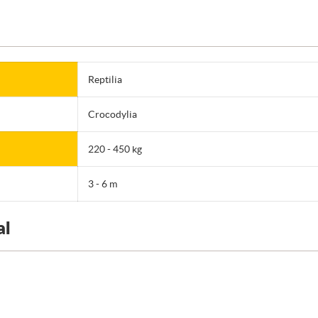
Reptilia
Crocodylia
220 - 450 kg
3 - 6 m
al