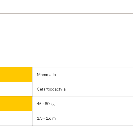
Mammalia
Cetartiodactyla
45 - 80 kg
1.3 - 1.6 m