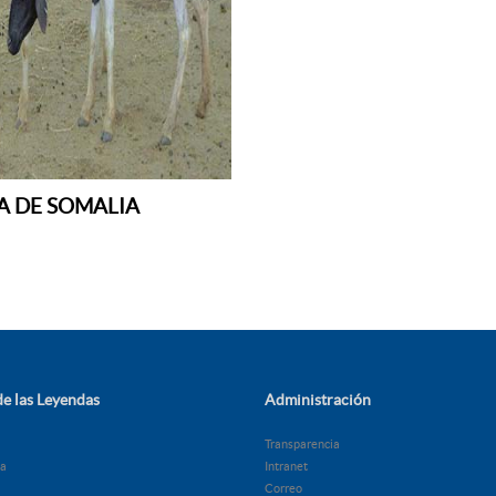
A DE SOMALIA
e las Leyendas
Administración
Transparencia
ía
Intranet
Correo