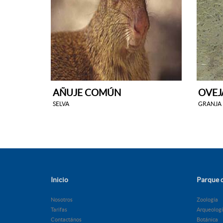
AÑUJE COMÚN
OVEJ
SELVA
GRANJA
Inicio
Parque d
Nosotros
Zoología
Tarifas
Arqueolog
Contactános
Botánica