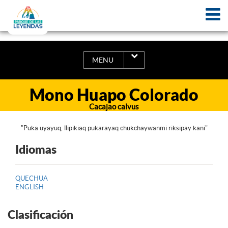
MENU
Mono Huapo Colorado
Cacajao calvus
"Puka uyayuq, llipikiaq pukarayaq chukchaywanmi riksipay kani"
Idiomas
QUECHUA
ENGLISH
Clasificación