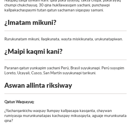
Ñaupaq salqa uywam kani. qala puka uyayuq. taksa chupa, pukarayaq
chumpi chukchayuq. 30 qina hukllawasqam yachani, punchawpi
kallpakachaspaymi tutan qatun sachaman siqaspay samani.
¿Imatam mikuni?
Rurukunatam mikuni, llaqikunata, wayta miskikunata, urukunatapiwan.
¿Maipi kaqmi kani?
Paranan qatun yunkapim yachani Perú, Brasil suyukunapi. Perú suyupim
Loreto, Ucayali, Cusco, San Martín suyukunapi tarikuni.
Aswan allinta riksiway
Qatun Waqsayuq:
¿Yacharqankichu waqsay llumpay kallpasapa kasqanta, chaywan
rumiyasqa murunkunatapas kachuspay mikusqayta, aguaje murunkunata
qina?