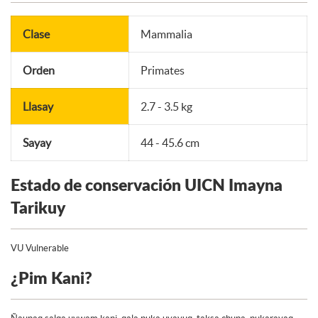
Clase
Mammalia
Orden
Primates
Llasay
2.7 - 3.5 kg
Sayay
44 - 45.6 cm
Estado de conservación UICN Imayna
Tarikuy
VU Vulnerable
¿Pim Kani?