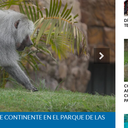
D
T
C
A
C
PA
E CONTINENTE EN EL PARQUE DE LAS
CO
LE