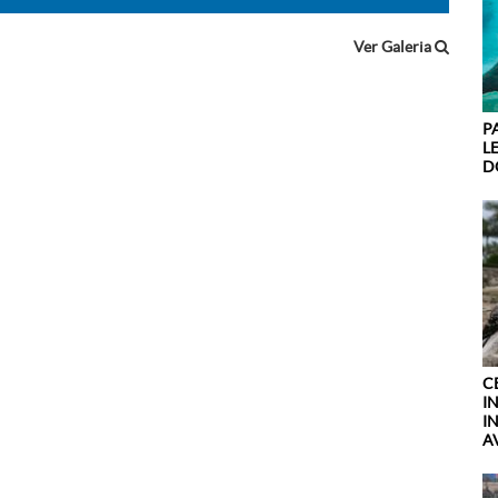
Ver Galeria
P
L
DO
C
I
I
A