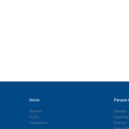
Inicio
Parque d
Nosotros
Zoología
Tarifas
Arqueolog
Contactános
Botánica
Factura El