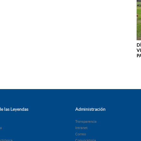
D
V
PA
e las Leyendas
Administración
Transparencia
ía
Intranet
Correo
ectrónica
Convocatoria