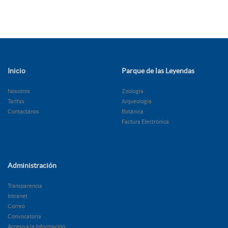
Inicio
Parque de las Leyendas
Nosotros
Zoología
Tarifas
Arqueología
Contactános
Botánica
Factura Electrónica
Administración
Transparencia
Intranet
Correo
Convocatoria
Acceso a la Información